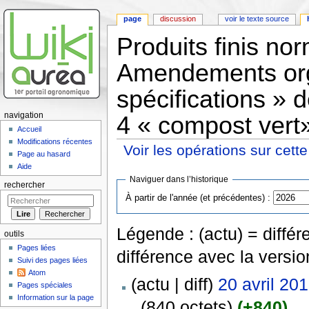
page
discussion
voir le texte source
Produits finis n
Amendements org
spécifications »
navigation
4 « compost vert»
Accueil
Modifications récentes
Voir les opérations sur cett
Page au hasard
Aller à :
navigation
,
rechercher
Aide
Naviguer dans l’historique
rechercher
À partir de l'année (et précédentes) :
Légende : (actu) = différe
outils
Pages liées
différence avec la versi
Suivi des pages liées
Atom
(actu | diff)
20 avril 20
Pages spéciales
Information sur la page
.
(840 octets)
(+840)
‎
. .